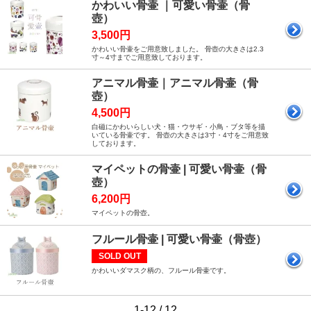
かわいい骨壷 ｜可愛い骨壷（骨
壺）
3,500円
かわいい骨壷をご用意致しました。 骨壺の大きさは2.3
寸～4寸までご用意致しております。
アニマル骨壷｜アニマル骨壷（骨
壺）
4,500円
白磁にかわいらしい犬・猫・ウサギ・小鳥・ブタ等を描
いている骨壷です。 骨壺の大きさは3寸・4寸をご用意致
しております。
マイペットの骨壷 | 可愛い骨壷（骨
壺）
6,200円
マイペットの骨壺。
フルール骨壷 | 可愛い骨壷（骨壺）
SOLD OUT
かわいいダマスク柄の、フルール骨壷です。
1-12 / 12