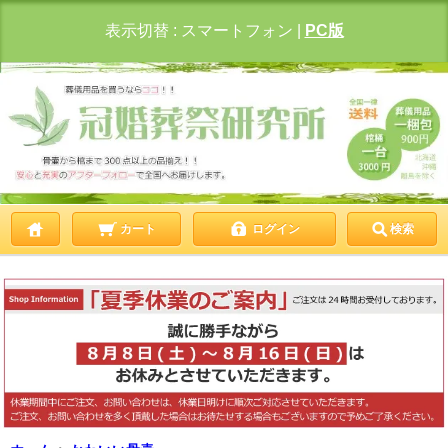
表示切替 :
スマートフォン
|
PC版
カート
ログイン
検索