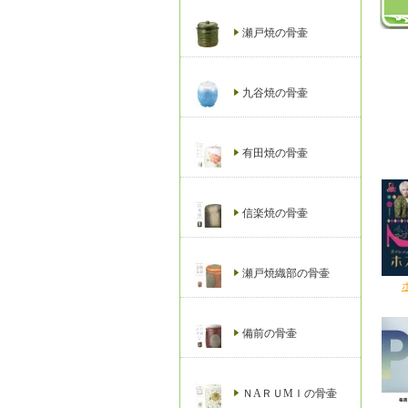
瀬戸焼の骨壷
九谷焼の骨壷
有田焼の骨壷
信楽焼の骨壷
瀬戸焼織部の骨壷
備前の骨壷
ＮAＲＵМＩの骨壷