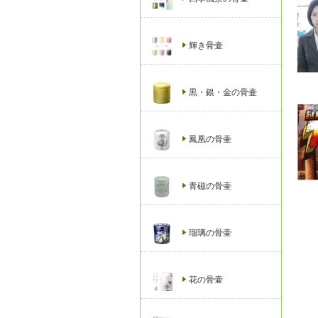
輝き骨壷
黒・銀・金の骨壷
鳳凰の骨壷
青磁の骨壷
瑠璃の骨壷
花の骨壷