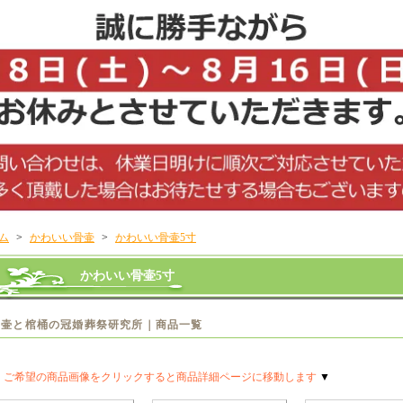
ム
>
かわいい骨壷
>
かわいい骨壷5寸
かわいい骨壷5寸
骨壷と棺桶の冠婚葬祭研究所｜商品一覧
▼
ご希望の商品画像をクリックすると商品詳細ページに移動します
▼