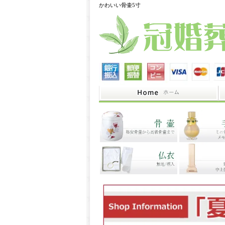
かわいい骨壷5寸