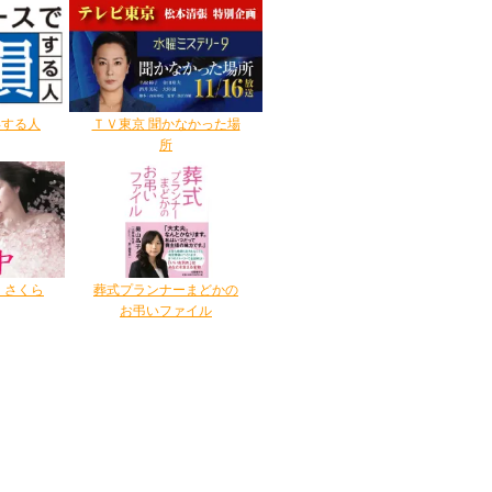
得する人
ＴＶ東京 聞かなかった場
所
 さくら
葬式プランナーまどかの
お弔いファイル