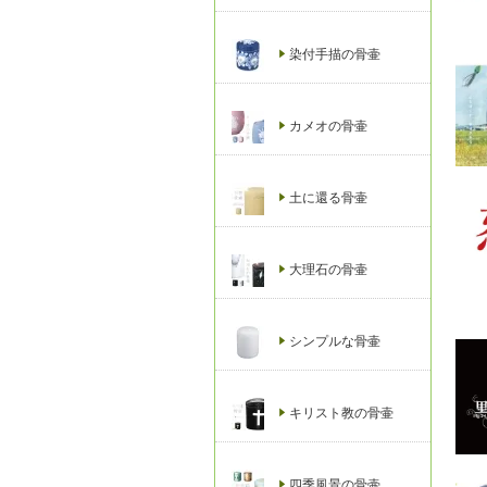
染付手描の骨壷
カメオの骨壷
土に還る骨壷
大理石の骨壷
シンプルな骨壷
キリスト教の骨壷
四季風景の骨壷