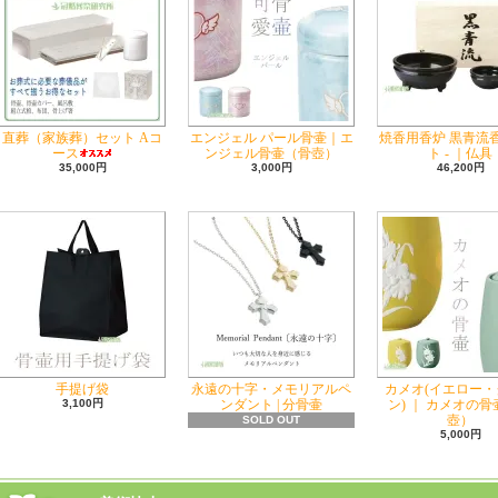
直葬（家族葬）セット Aコ
エンジェル パール骨壷｜エ
焼香用香炉 黒青流
ース
ンジェル骨壷（骨壺）
ト - ｜仏具
35,000円
3,000円
46,200円
手提げ袋
永遠の十字・メモリアルペ
カメオ(イエロー・
3,100円
ンダント | 分骨壷
ン) ｜ カメオの
壺）
SOLD OUT
5,000円