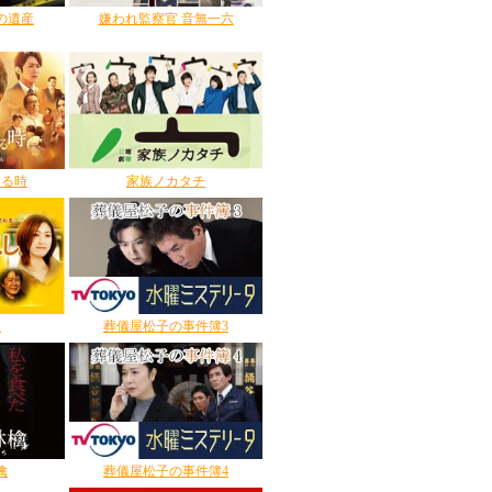
の遺産
嫌われ監察官 音無一六
りる時
家族ノカタチ
し
葬儀屋松子の事件簿3
檎
葬儀屋松子の事件簿4