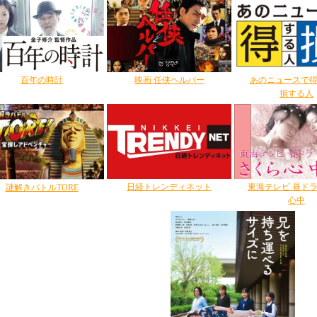
百年の時計
映画 任侠ヘルパー
あのニュースで
損する人
日経トレンディネット
東海テレビ 昼ドラ
謎解きバトルTORE
心中