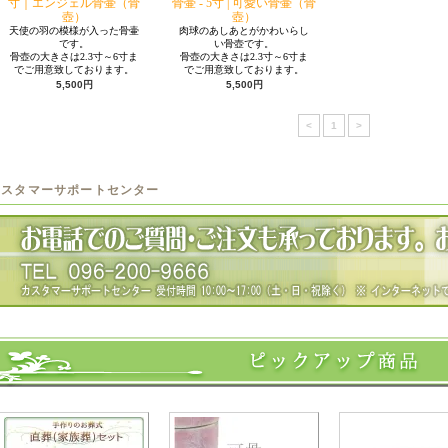
寸｜エンジェル骨壷（骨
骨壷 - 5寸 | 可愛い骨壷（骨
壺）
壺）
天使の羽の模様が入った骨壷
肉球のあしあとがかわいらし
です。
い骨壺です。
骨壺の大きさは2.3寸～6寸ま
骨壺の大きさは2.3寸～6寸ま
でご用意致しております。
でご用意致しております。
5,500円
5,500円
<
1
>
カスタマーサポートセンター