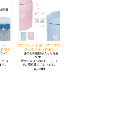
 - 5
エンジェル骨壷 - 5寸｜エン
（骨壺）
ジェル骨壷（骨壺）
ボンパー
天使の羽の模様が入った骨壷
です。
～7寸ま
骨壺の大きさは2.3寸～6寸ま
ます。
でご用意致しております。
5,800円