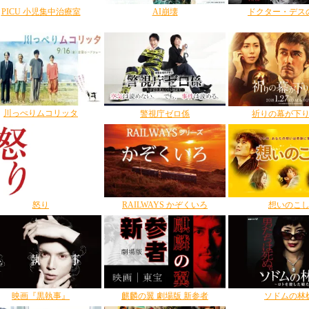
PICU 小児集中治療室
AI崩壊
ドクター・デス
川っぺりムコリッタ
警視庁ゼロ係
祈りの幕が下
想いのこ
怒り
RAILWAYS かぞくいろ
映画『黒執事』
麒麟の翼 劇場版 新参者
ソドムの林