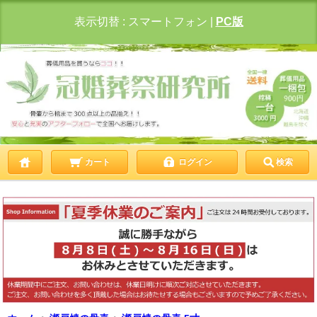
表示切替 :
スマートフォン
|
PC版
カート
ログイン
検索