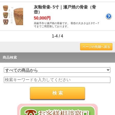
灰釉骨壷- 5寸｜瀬戸焼の骨壷（骨
壺）
50,000円
高級手作り瀬戸焼の骨壷です。 骨壺の大きさは2.3寸～7
寸までご用意致しております。
1-4 / 4
ページの先頭へ戻る
商品検索