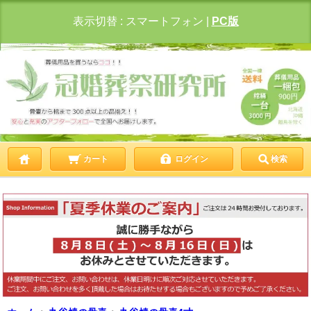
表示切替 :
スマートフォン
|
PC版
カート
ログイン
検索