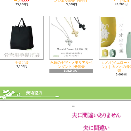
ース
ンジェル骨壷（骨壺）
ト - ｜仏具
35,000円
3,000円
46,200円
手提げ袋
永遠の十字・メモリアルペ
カメオ(イエロー・
3,100円
ンダント | 分骨壷
ン) ｜ カメオの
壺）
SOLD OUT
5,000円
美術協力