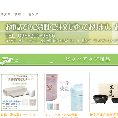
カスタマーサポートセンター
直葬（家族葬）セット Aコ
エンジェル パール骨壷｜エ
焼香用香炉 黒青流