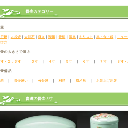
骨壷カテゴリー
骨壷
瀬戸焼
｜
九谷焼
｜
大理石
｜
輝き
｜
瑠璃
｜
青磁
｜
鳳凰
｜
キリスト
｜
黒・金・銀
｜
ニュー
選び方
骨壷の大きさで選ぶ
２寸・２．３寸
｜
３寸
｜
４寸
｜
５寸
｜
６寸
｜
７寸
｜
８寸・
骨壷備品
骨箱
｜
骨壷覆い
｜
分骨袋
｜
桐箱
｜
風呂敷
｜
お骨上げ用箸
青磁の骨壷 5寸