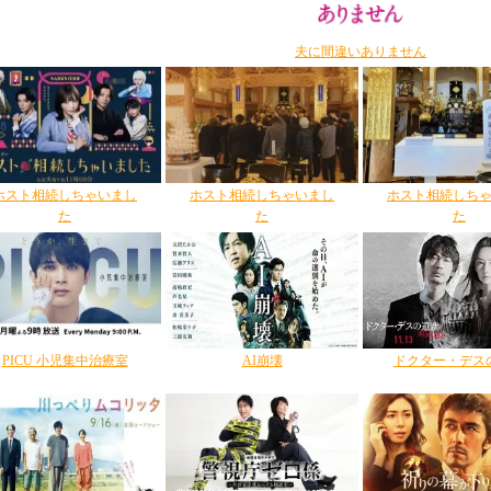
夫に間違いありません
ホスト相続しちゃいまし
ホスト相続しちゃいまし
ホスト相続しち
た
た
た
PICU 小児集中治療室
AI崩壊
ドクター・デス