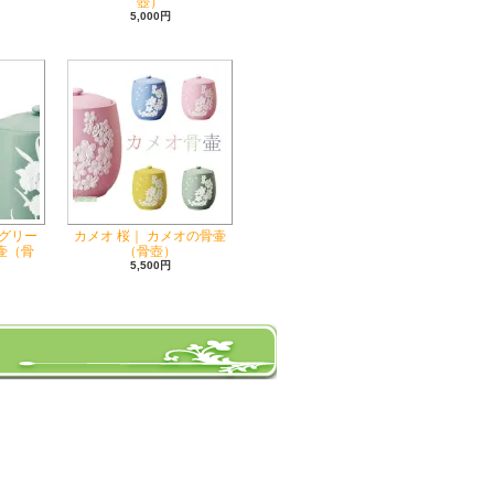
壺）
5,000円
グリー
カメオ 桜｜ カメオの骨壷
骨壷（骨
（骨壺）
5,500円