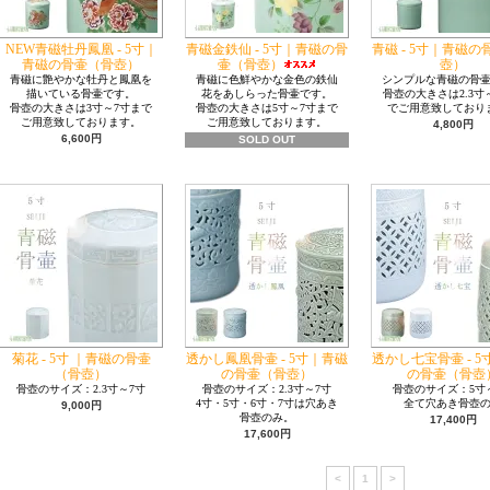
NEW青磁牡丹鳳凰 - 5寸｜
青磁金鉄仙 - 5寸｜青磁の骨
青磁 - 5寸｜青磁
青磁の骨壷（骨壺）
壷（骨壺）
壺）
青磁に艶やかな牡丹と鳳凰を
青磁に色鮮やかな金色の鉄仙
シンプルな青磁の骨
描いている骨壷です。
花をあしらった骨壷です。
骨壺の大きさは2.3寸
骨壺の大きさは3寸～7寸まで
骨壺の大きさは5寸～7寸まで
でご用意致しており
ご用意致しております。
ご用意致しております。
4,800円
6,600円
SOLD OUT
菊花 - 5寸 ｜青磁の骨壷
透かし鳳凰骨壷 - 5寸｜青磁
透かし七宝骨壷 - 
（骨壺）
の骨壷（骨壺）
の骨壷（骨壺
骨壺のサイズ：2.3寸～7寸
骨壺のサイズ：2.3寸～7寸
骨壺のサイズ：5寸
4寸・5寸・6寸・7寸は穴あき
全て穴あき骨壺
9,000円
骨壺のみ。
17,400円
17,600円
<
1
>