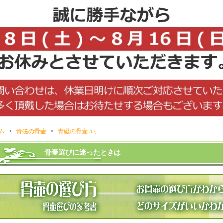
ム
>
青磁の骨壷
>
青磁の骨壷 5寸
骨壷選びに迷ったときは