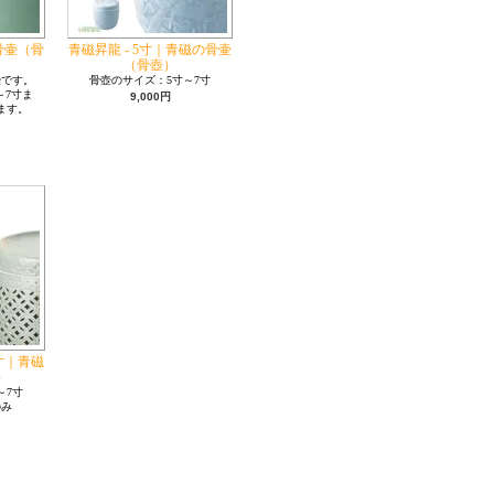
の骨壷（骨
青磁昇龍 - 5寸｜青磁の骨壷
（骨壺）
壷です。
骨壺のサイズ：5寸～7寸
～7寸ま
9,000円
ます。
5寸｜青磁
）
～7寸
のみ