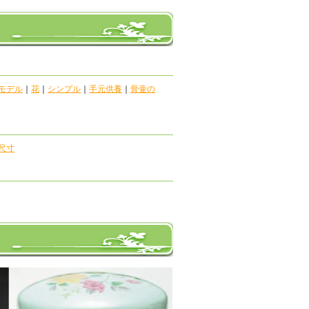
モデル
｜
花
｜
シンプル
｜
手元供養
｜
骨壷の
尺寸