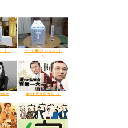
ゃいまし
ホスト相続しちゃいまし
た
の遺産
嫌われ監察官 音無一六