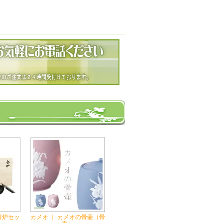
香炉セッ
カメオ ｜ カメオの骨壷（骨