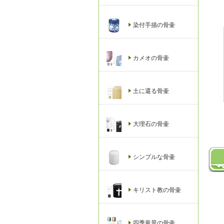
染付手描の骨壷
カメオの骨壷
土に還る骨壷
大理石の骨壷
シンプルな骨壷
キリスト教の骨壷
四季風景の骨壷