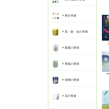
輝き骨壷
黒・銀・金の骨壷
鳳凰の骨壷
青磁の骨壷
瑠璃の骨壷
花の骨壷