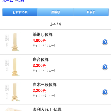
ホーム
＞
位牌
おすすめ順
価格順
新着順
1-4 / 4
筆返し位牌
4,000円
サイズ：7.5寸と9寸
唐台位牌
3,300円
サイズ：7.5寸と9寸
白木三段位牌
2,200円
サイズ：6寸、7.5寸
舎利入れ｜ 仏具