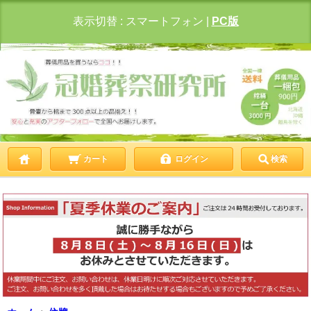
表示切替 :
スマートフォン
|
PC版
カート
ログイン
検索