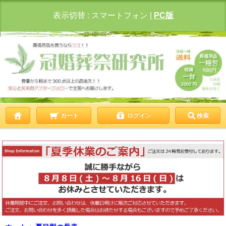
表示切替 :
スマートフォン
|
PC版
カート
ログイン
検索