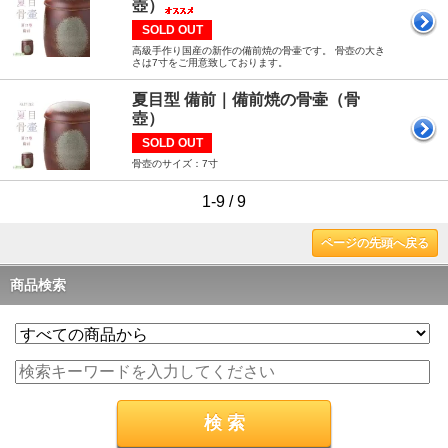
壺）
SOLD OUT
高級手作り国産の新作の備前焼の骨壷です。 骨壺の大き
さは7寸をご用意致しております。
夏目型 備前｜備前焼の骨壷（骨
壺）
SOLD OUT
骨壺のサイズ：7寸
1-9 / 9
ページの先頭へ戻る
商品検索