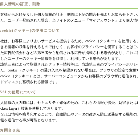
.個人情報の訂正、削除
お客様からお預かりした個人情報の訂正・削除は下記の問合せ先よりお知らせ下さい
また、ユーザー登録された場合、当サイトのメニュー「マイアカウント」より個人情
.cookie(クッキー)の使用について
当社は、お客様によりよいサービスを提供するため、cookie （クッキー）を使用す
できる情報の収集を行えるものではなく、お客様のプライバシーを侵害することはご
また広告配信会社などの第三者から配信される広告が掲載される場合があり、これに
問したユーザーのクッキー情報等を取得し、利用している場合があります。
当該第三者によって取得されたクッキー情報等は、当該第三者のプライバシーポリシ
また、cookie （クッキー）の受け入れを希望されない場合は、ブラウザの設定で変
※cookie （クッキー）とは、サーバーコンピュータからお客様のブラウザに送信さ
ードディスクに蓄積される情報です。
.SSLの使用について
個人情報の入力時には、セキュリティ確保のため、これらの情報が傍受、妨害または改ざん
ockets Layer）技術を使用しております。
※ SSLは情報を暗号化することで、盗聴防止やデータの改ざん防止送受信する機能の
情報を送信する事が可能となります。
.お問合せ先