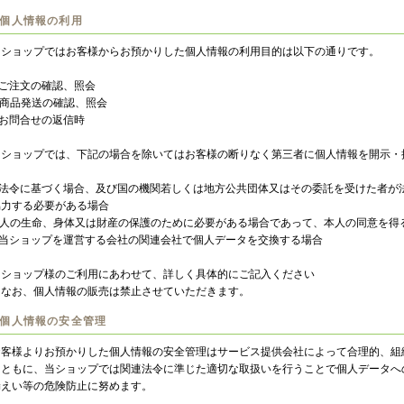
.個人情報の利用
当ショップではお客様からお預かりした個人情報の利用目的は以下の通りです。
)ご注文の確認、照会
)商品発送の確認、照会
)お問合せの返信時
当ショップでは、下記の場合を除いてはお客様の断りなく第三者に個人情報を開示・
a)法令に基づく場合、及び国の機関若しくは地方公共団体又はその委託を受けた者が
協力する必要がある場合
b)人の生命、身体又は財産の保護のために必要がある場合であって、本人の同意を得
c)当ショップを運営する会社の関連会社で個人データを交換する場合
＃ショップ様のご利用にあわせて、詳しく具体的にご記入ください
＃なお、個人情報の販売は禁止させていただきます。
.個人情報の安全管理
お客様よりお預かりした個人情報の安全管理はサービス提供会社によって合理的、組
とともに、当ショップでは関連法令に準じた適切な取扱いを行うことで個人データへ
漏えい等の危険防止に努めます。