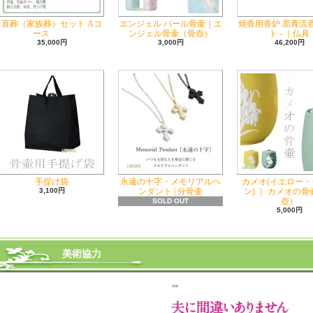
直葬（家族葬）セット Aコ
エンジェル パール骨壷｜エ
焼香用香炉 黒青流
ース
ンジェル骨壷（骨壺）
ト - ｜仏具
35,000円
3,000円
46,200円
手提げ袋
永遠の十字・メモリアルペ
カメオ(イエロー・
3,100円
ンダント | 分骨壷
ン) ｜ カメオの
壺）
SOLD OUT
5,000円
美術協力