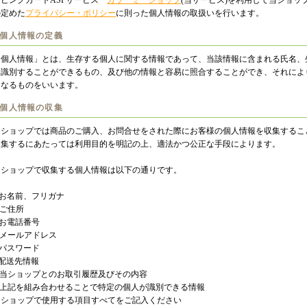
ッピングカートASPサービス
カラーミーショップ
(当サービス)を利用して当ショッ
の定めた
プライバシー・ポリシー
に則った個人情報の取扱いを行います。
.個人情報の定義
「個人情報」とは、生存する個人に関する情報であって、当該情報に含まれる氏名、
を識別することができるもの、及び他の情報と容易に照合することができ、それによ
となるものをいいます。
.個人情報の収集
当ショップでは商品のご購入、お問合せをされた際にお客様の個人情報を収集するこ
収集するにあたっては利用目的を明記の上、適法かつ公正な手段によります。
当ショップで収集する個人情報は以下の通りです。
)お名前、フリガナ
)ご住所
)お電話番号
)メールアドレス
)パスワード
)配送先情報
g)当ショップとのお取引履歴及びその内容
h)上記を組み合わせることで特定の個人が識別できる情報
＃ショップで使用する項目すべてをご記入ください