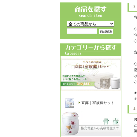
3
a
b
c
直葬｜家族葬セット
4