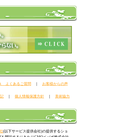
Ａ よくあるご質問
｜
お客様からの声
記
｜
個人情報保護方針
｜
美術協力
社
(以下サービス提供会社)の提供するショ