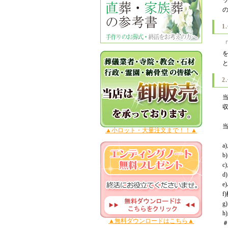
1
2
▲小ロット・大量注文まで！！▲
a
b
c
d
e
f
▲無料ダウンロードはこちら▲