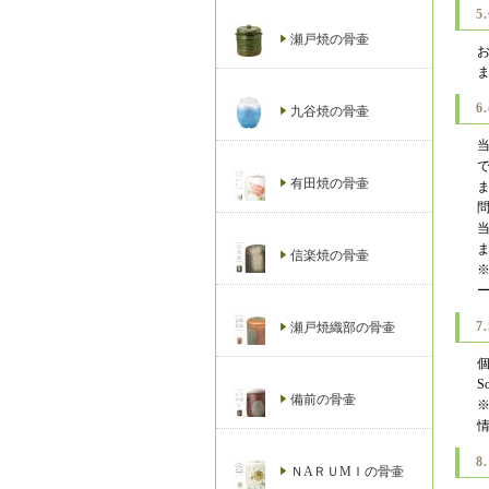
5
瀬戸焼の骨壷
6
九谷焼の骨壷
有田焼の骨壷
信楽焼の骨壷
7
瀬戸焼織部の骨壷
S
備前の骨壷
8
ＮAＲＵМＩの骨壷