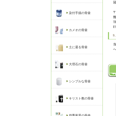
〒
染付手描の骨壷
熊
T
F
カメオの骨壷
土に還る骨壷
大理石の骨壷
シンプルな骨壷
キリスト教の骨壷
四季風景の骨壷