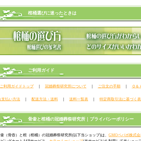
棺桶選びに迷ったときは
ご利用ガイド
ご利用ガイドトップ
｜
冠婚葬祭研究所について
｜
ご注文の手順
｜
Ｑ＆
お支払い方法
｜
配送方法・送料
｜
送料一覧表
｜
特定商取引法に基づく表
骨壷と棺桶の冠婚葬祭研究所｜プライバシーポリシー
骨壷（骨壺）と棺（棺桶）の冠婚葬祭研究所(以下当ショップ)は、
GMOペパボ株式会