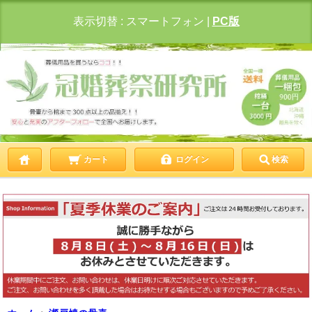
表示切替 :
スマートフォン
|
PC版
カート
ログイン
検索