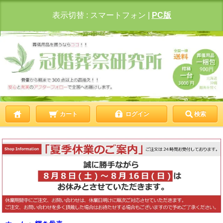
表示切替 :
スマートフォン
|
PC版
カート
ログイン
検索