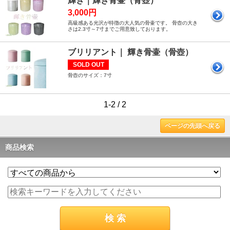
輝き｜輝き骨壷（骨壺）
3,000円
高級感ある光沢が特徴の大人気の骨壷です。 骨壺の大き
さは2.3寸～7寸までご用意致しております。
ブリリアント｜ 輝き骨壷（骨壺）
SOLD OUT
骨壺のサイズ：7寸
1-2 / 2
ページの先頭へ戻る
商品検索