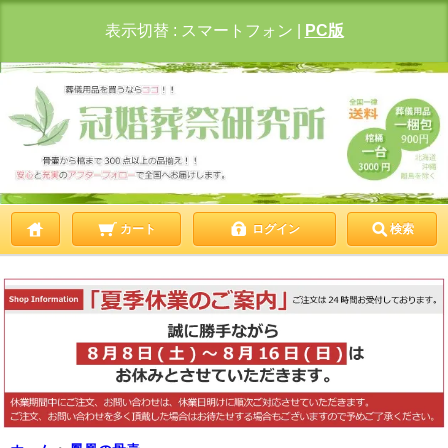
表示切替 :
スマートフォン
|
PC版
カート
ログイン
検索