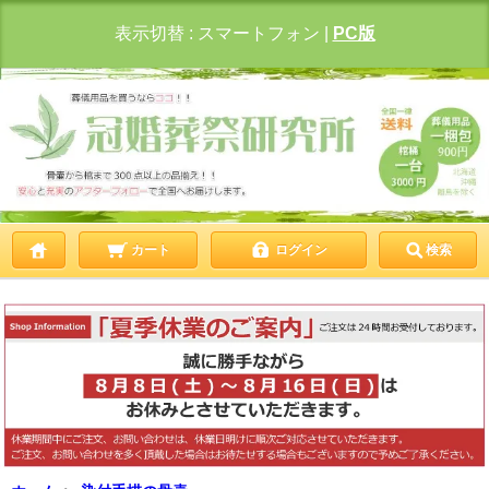
表示切替 :
スマートフォン
|
PC版
カート
ログイン
検索