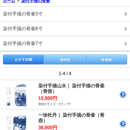
ホーム
＞
染付手描の骨壷
染付手描の骨壷5寸
染付手描の骨壷6寸
染付手描の骨壷7寸
おすすめ順
価格順
新着順
1-4 / 4
染付手描山水｜ 染付手描の骨壷
（骨壺）
15,500円
骨壺のサイズ：5寸～7寸
一珍牡丹｜ 染付手描の骨壷（骨
壺）
36,000円