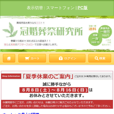
表示切替 :
スマートフォン
|
PC版
カート
ログイン
検索