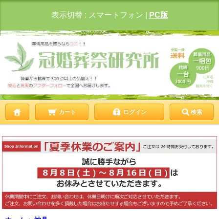
表示切替 :
スマートフォン
|
PC版
カート
ログイン
検索