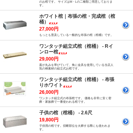
のお棺です。 サイズはM・Lの二種類ご用意しておりま
す。
ホワイト棺｜布張の棺・完成棺（棺
桶）
27,000円
もっとも普及している一般的な布張の棺（棺桶）です。
ワンタッチ組立式棺（棺桶） - Rイ
ンロー棺
29,000円
蓋が丸みを帯びていて、角に金具を使用している当店人
気の桐素材の組立式お棺です。
ワンタッチ組立式棺（棺桶） - 布張
りホワイト
26,000円
ワンタッチ組立式の布張棺です。 価格も非常に安く密
葬・家族葬で一番使われる棺です。
子供の棺（棺桶） - 2.6尺
19,800円
子供用の棺です。切断部位を火葬する際にも使われま
す。