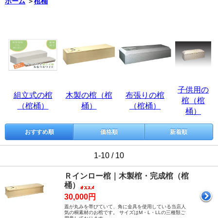
ホーム
＞
棺桶
子供用の
組立式の棺
木製の棺（棺
布張りの棺
棺（棺
（棺桶）
桶）
（棺桶）
桶）
おすすめ順
価格順
新着順
1-10 / 10
Ｒインロー棺｜木製棺・完成棺（棺
桶）
30,000円
蓋が丸みを帯びていて、角に金具を使用している当店人
気の桐素材のお棺です。 サイズはM・L・LLの三種類ご