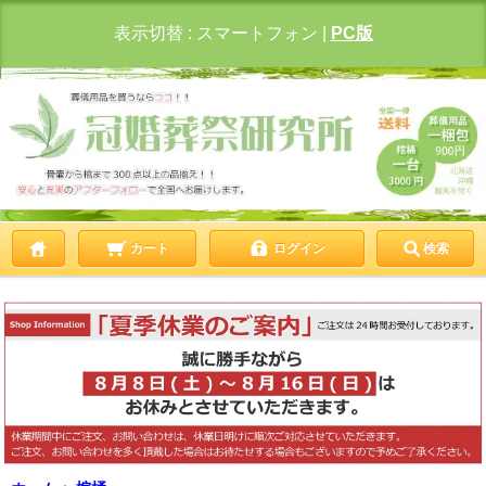
表示切替 :
スマートフォン
|
PC版
カート
ログイン
検索