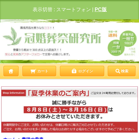
表示切替 :
スマートフォン
|
PC版
カート
ログイン
検索