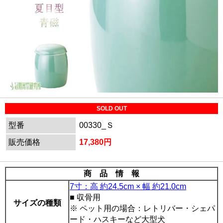
SOLD OUT
型番
00330_Ｓ
販売価格
17,380円
商 品 情 報
7寸：高 約24.5cm × 幅 約21.0cm
■ 収骨用
サイズの種類
※ ペット用の場合：レトリバー・シェパ
ード・ハスキーなど大型犬