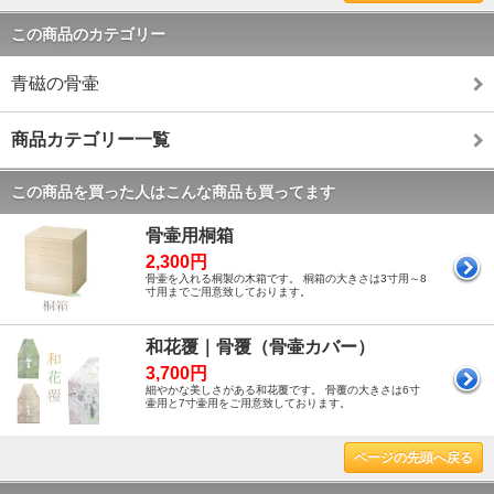
この商品のカテゴリー
青磁の骨壷
商品カテゴリー一覧
この商品を買った人はこんな商品も買ってます
骨壷用桐箱
2,300円
骨壷を入れる桐製の木箱です。 桐箱の大きさは3寸用～8
寸用までご用意致しております。
和花覆｜骨覆（骨壷カバー）
3,700円
細やかな美しさがある和花覆です。 骨覆の大きさは6寸
壷用と7寸壷用をご用意致しております。
ページの先頭へ戻る