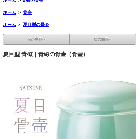
ホーム
＞
青磁の骨壷
ホーム
＞
骨壷
ホーム
＞
夏目型の骨壷
前の商品へ
次の商品へ
夏目型 青磁｜青磁の骨壷（骨壺）