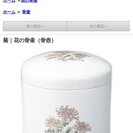
ホーム
＞
花の骨壷
ホーム
＞
骨壷
前の商品へ
次の商品へ
菊｜花の骨壷（骨壺）