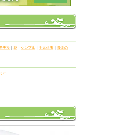
モデル
｜
花
｜
シンプル
｜
手元供養
｜
骨壷の
尺寸