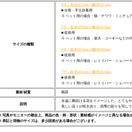
4寸：高 約13.5cm × 幅 約12.5cm
■ 分骨・手元供養用
※ ペット用の場合：猫・チワワ・ミニチュ
5寸：高 約18.0cm × 幅 約15.0cm
■ 収骨用
※ ペット用の場合：柴犬・コーギーなどの
サイズの種類
6寸：高 約21.0cm × 幅 約18.0cm
■ 収骨用
※ ペット用の場合：レトリバー・シェパー
7寸：高 約24.5cm × 幅 約21.0cm
■ 収骨用
※ ペット用の場合：レトリバー・シェパー
磁器
素材/材質
永遠に舞続ける花をイメージした、とてもや
説明
美しい花々が咲き誇り、四季の彩りを写して
※ 写真やモニターの都合上、商品の色・柄・形状・素材感がイメージと異なる場合
※ 表記と現物のサイズは、多少誤差がある場合がございます。