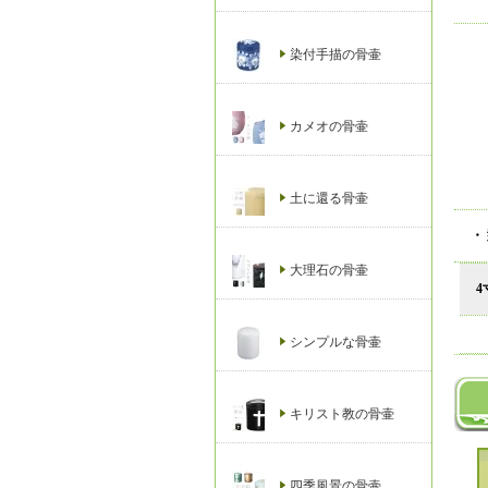
染付手描の骨壷
カメオの骨壷
土に還る骨壷
・
大理石の骨壷
4
シンプルな骨壷
キリスト教の骨壷
四季風景の骨壷