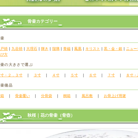
骨壷カテゴリー
骨壷
瀬戸焼
｜
九谷焼
｜
大理石
｜
輝き
｜
瑠璃
｜
青磁
｜
鳳凰
｜
キリスト
｜
黒・金・銀
｜
ニュー
選び方
骨壷の大きさで選ぶ
２寸・２．３寸
｜
３寸
｜
４寸
｜
５寸
｜
６寸
｜
７寸
｜
８寸・
骨壷備品
骨箱
｜
骨壷覆い
｜
分骨袋
｜
桐箱
｜
風呂敷
｜
お骨上げ用箸
秋桜｜花の骨壷（骨壺）