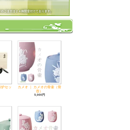
香炉セッ
カメオ ｜ カメオの骨壷（骨
壺）
5,000円