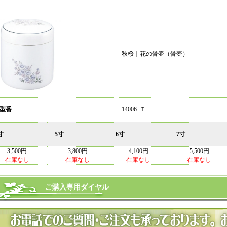
秋桜｜花の骨壷（骨壺）
 型番
14006_Ｔ
寸
5寸
6寸
7寸
3,500円
3,800円
4,100円
5,500円
在庫なし
在庫なし
在庫なし
在庫なし
ご購入専用ダイヤル