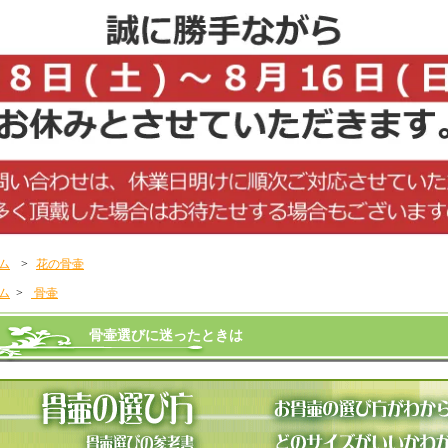
ム
>
花の骨壷
ム
>
骨壷
骨壷選びに迷ったときは