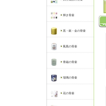
輝き骨壷
黒・銀・金の骨壷
鳳凰の骨壷
青磁の骨壷
瑠璃の骨壷
花の骨壷