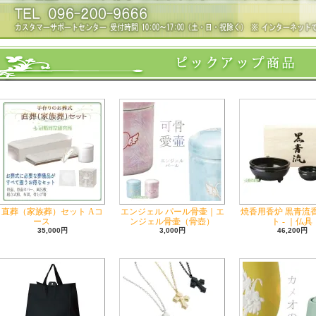
直葬（家族葬）セット Aコ
エンジェル パール骨壷｜エ
焼香用香炉 黒青流
ース
ンジェル骨壷（骨壺）
ト - ｜仏具
35,000円
3,000円
46,200円