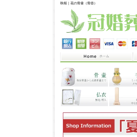
秋桜｜花の骨壷（骨壺）