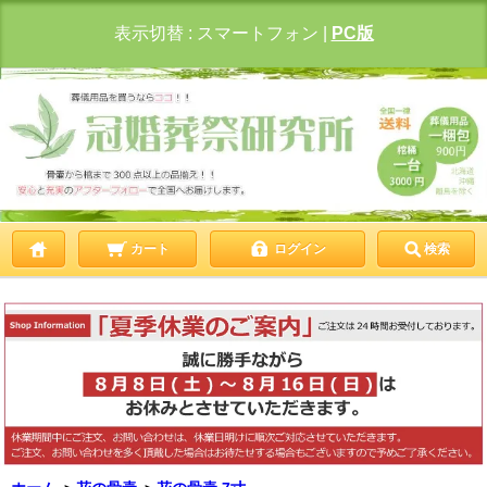
表示切替 :
スマートフォン
|
PC版
カート
ログイン
検索