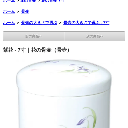
ホーム
＞
花の骨壷
＞
花の骨壷 7寸
ホーム
＞
骨壷
ホーム
＞
骨壺の大きさで選ぶ
＞
骨壺の大きさで選ぶ - 7寸
前の商品へ
次の商品へ
紫花 - 7寸｜花の骨壷（骨壺）