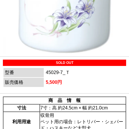
SOLD OUT
型番
45029-7_Ｔ
販売価格
5,500円
商 品 情 報
寸法
7寸：高 約24.5cm × 幅 約21.0cm
収骨用
利用用途
ペット用の場合：レトリバー・シェパー
ド・ハスキーなど大型犬