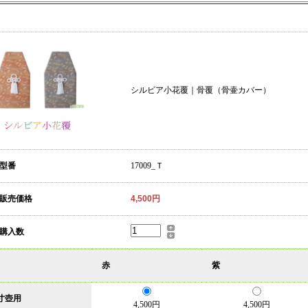
シルビア小花覆｜骨覆（骨壷カバー）
 型番
17009_Ｔ
 販売価格
4,500円
 購入数
赤
紫
寸壺用
4,500円
4,500円