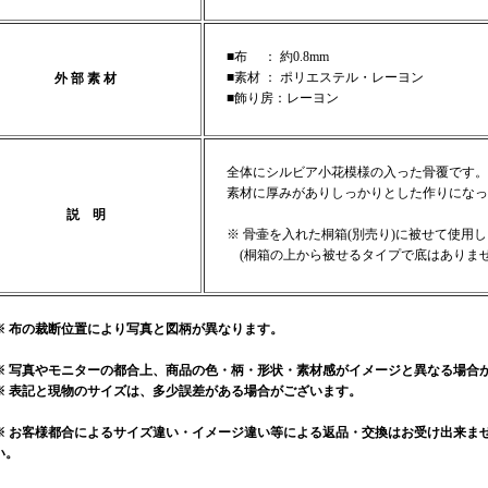
■布 ： 約0.8mm
■素材 ： ポリエステル・レーヨン
外 部 素 材
■飾り房：レーヨン
全体にシルビア小花模様の入った骨覆です。
素材に厚みがありしっかりとした作りになっ
説 明
※ 骨壷を入れた桐箱(別売り)に被せて使用
(桐箱の上から被せるタイプで底はありませ
※ 布の裁断位置により写真と図柄が異なります。
※ 写真やモニターの都合上、商品の色・柄・形状・素材感がイメージと異なる場合
※ 表記と現物のサイズは、多少誤差がある場合がございます。
※ お客様都合によるサイズ違い・イメージ違い等による返品・交換はお受け出来ま
い。