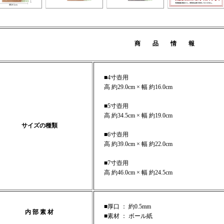
商 品 情 報
■4寸壺用
高 約29.0cm × 幅 約16.0cm
■5寸壺用
高 約34.5cm × 幅 約19.0cm
サイズの種類
■6寸壺用
高 約39.0cm × 幅 約22.0cm
■7寸壺用
高 約46.0cm × 幅 約24.5cm
■厚口 ： 約0.5mm
内 部 素 材
■素材 ： ボール紙