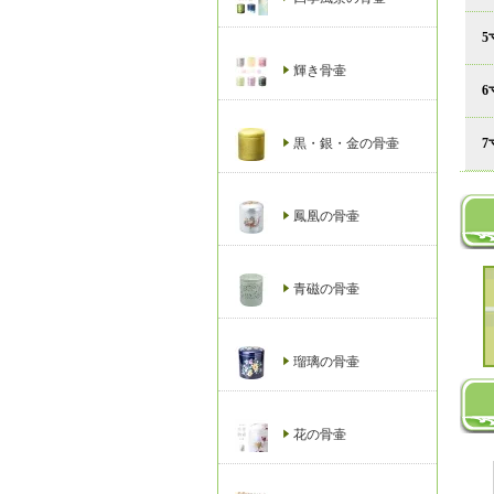
5
輝き骨壷
6
黒・銀・金の骨壷
7
鳳凰の骨壷
青磁の骨壷
瑠璃の骨壷
花の骨壷