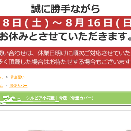
ム
>
骨壷覆い
ム
>
骨壷カバー
シルビア小花覆｜骨覆（骨壷カバー）