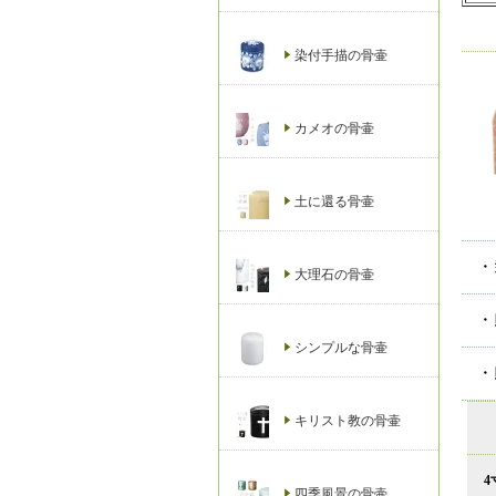
染付手描の骨壷
カメオの骨壷
土に還る骨壷
・
大理石の骨壷
・
シンプルな骨壷
・
キリスト教の骨壷
4
四季風景の骨壷