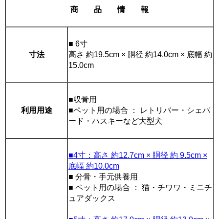
商 品 情 報
■ 6寸
寸法
高さ 約19.5cm × 胴径 約14.0cm × 底幅 約
15.0cm
■収骨用
利用用途
■ペット用の場合 ： レトリバー・シェパ
ード・ハスキーなど大型犬
■4寸：高さ 約12.7cm × 胴径 約 9.5cm ×
底幅 約10.0cm
■ 分骨・手元供養用
■ ペット用の場合 ： 猫・チワワ・ミニチ
ュアダックス