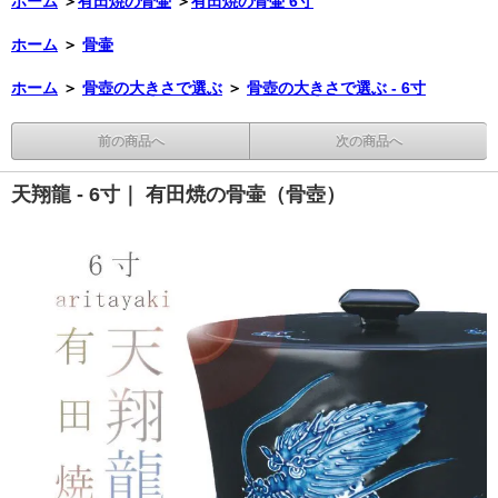
ホーム
＞
有田焼の骨壷
＞
有田焼の骨壷 6寸
ホーム
＞
骨壷
ホーム
＞
骨壺の大きさで選ぶ
＞
骨壺の大きさで選ぶ - 6寸
前の商品へ
次の商品へ
天翔龍 - 6寸｜ 有田焼の骨壷（骨壺）