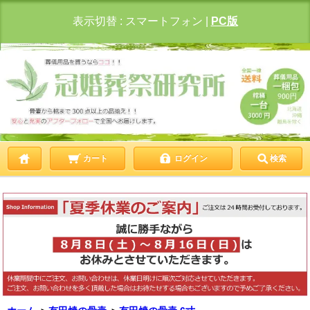
表示切替 :
スマートフォン
|
PC版
カート
ログイン
検索