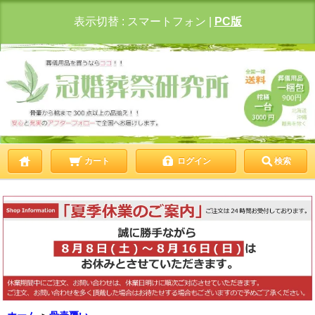
表示切替 :
スマートフォン
|
PC版
カート
ログイン
検索