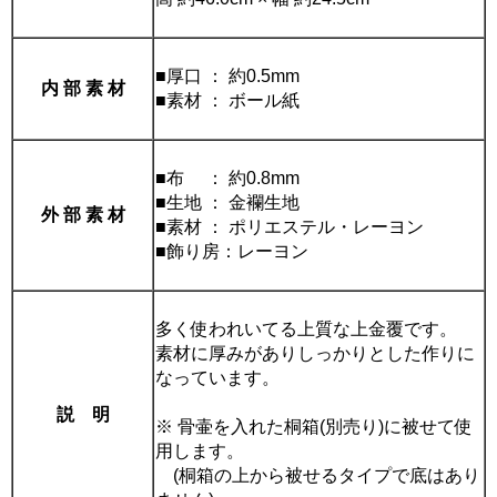
■厚口 ： 約0.5mm
内 部 素 材
■素材 ： ボール紙
■布 ： 約0.8mm
■生地 ： 金襴生地
外 部 素 材
■素材 ： ポリエステル・レーヨン
■飾り房：レーヨン
多く使われいてる上質な上金覆です。
素材に厚みがありしっかりとした作りに
なっています。
説 明
※ 骨壷を入れた桐箱(別売り)に被せて使
用します。
(桐箱の上から被せるタイプで底はあり