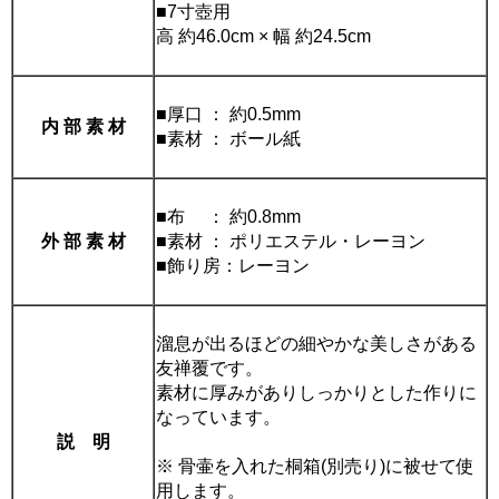
■7寸壺用
高 約46.0cm × 幅 約24.5cm
■厚口 ： 約0.5mm
内 部 素 材
■素材 ： ボール紙
■布 ： 約0.8mm
外 部 素 材
■素材 ： ポリエステル・レーヨン
■飾り房：レーヨン
溜息が出るほどの細やかな美しさがある
友禅覆です。
素材に厚みがありしっかりとした作りに
なっています。
説 明
※ 骨壷を入れた桐箱(別売り)に被せて使
用します。