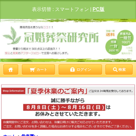
表示切替 :
スマートフォン
|
PC版
カート
ログイン
検索