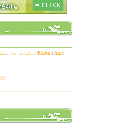
モデル
｜
花
｜
シンプル
｜
手元供養
｜
骨壷の
尺寸