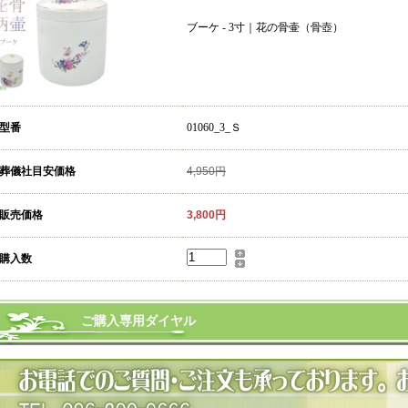
ブーケ - 3寸｜花の骨壷（骨壺）
 型番
01060_3_Ｓ
 葬儀社目安価格
4,950円
 販売価格
3,800円
 購入数
ご購入専用ダイヤル