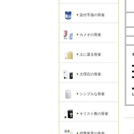
染付手描の骨壷
カメオの骨壷
土に還る骨壷
大理石の骨壷
シンプルな骨壷
キリスト教の骨壷
四季風景の骨壷