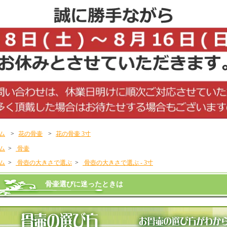
ム
>
花の骨壷
>
花の骨壷 3寸
ム
>
骨壷
ム
>
骨壺の大きさで選ぶ
>
骨壺の大きさで選ぶ - 3寸
骨壷選びに迷ったときは