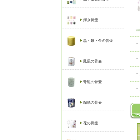
輝き骨壷
黒・銀・金の骨壷
・
・
鳳凰の骨壷
・
青磁の骨壷
・
瑠璃の骨壷
花の骨壷