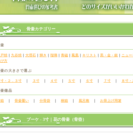
骨壷カテゴリー
骨壷
瀬戸焼
｜
九谷焼
｜
大理石
｜
輝き
｜
瑠璃
｜
青磁
｜
鳳凰
｜
キリスト
｜
黒・金・銀
｜
ニュー
選び方
骨壷の大きさで選ぶ
２寸・２．３寸
｜
３寸
｜
４寸
｜
５寸
｜
６寸
｜
７寸
｜
８寸・
骨壷備品
骨箱
｜
骨壷覆い
｜
分骨袋
｜
桐箱
｜
風呂敷
｜
お骨上げ用箸
ブーケ - 3寸｜花の骨壷（骨壺）