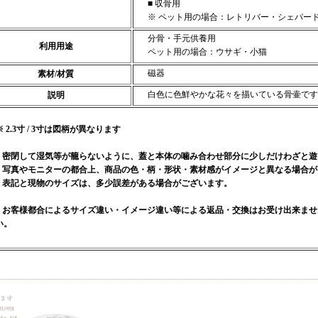
■ 収骨用
※ ペット用の場合：レトリバー・シェパー
分骨・手元供養用
利用用途
ペット用の場合：ウサギ・小猫
磁器
素材/材質
白色に色鮮やかな花々を描いている骨壷です
説明
※ 2.3寸 / 3寸は図柄が異なります
■ 密閉して湿気等が籠らないように、蓋と本体の噛み合わせ部分に少しだけわざと
■ 写真やモニターの都合上、商品の色・柄・形状・素材感がイメージと異なる場合
■ 表記と現物のサイズは、多少誤差がある場合がございます。
■ お客様都合によるサイズ違い・イメージ違い等による返品・交換はお受け出来ま
い。