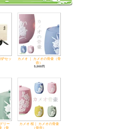
香炉セッ
カメオ ｜ カメオの骨壷（骨
壺）
5,000円
グリー
カメオ 桜｜ カメオの骨壷
骨壷（骨
（骨壺）