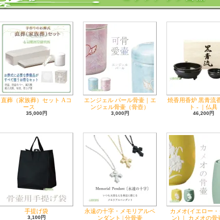
直葬（家族葬）セット Aコ
エンジェル パール骨壷｜エ
焼香用香炉 黒青流
ース
ンジェル骨壷（骨壺）
ト - ｜仏具
35,000円
3,000円
46,200円
手提げ袋
永遠の十字・メモリアルペ
カメオ(イエロー・
3,100円
ンダント | 分骨壷
ン) ｜ カメオの