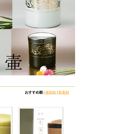
おすすめ順
|
価格順
|
新着順