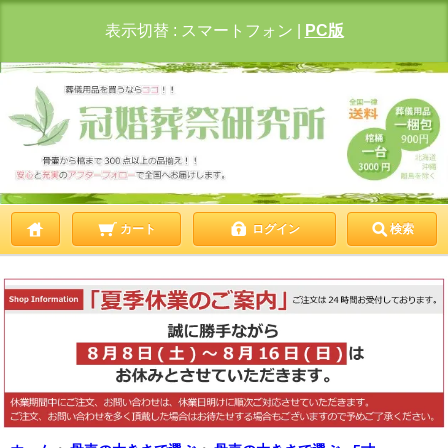
表示切替 :
スマートフォン
|
PC版
カート
ログイン
検索