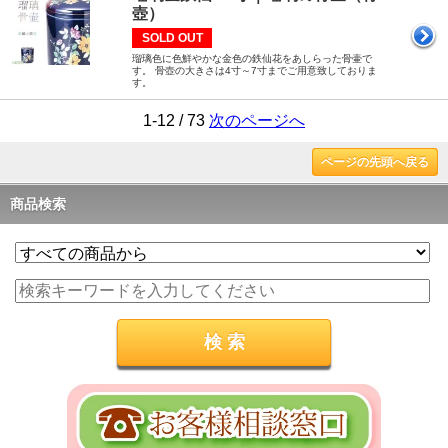
壺）
SOLD OUT
瑠璃色に色鮮やかな金色の鉄仙花をあしらった骨壷で
す。 骨壺の大きさは4寸～7寸までご用意致しておりま
す。
1-12 / 73
次のページへ
ページの先頭へ戻る
商品検索