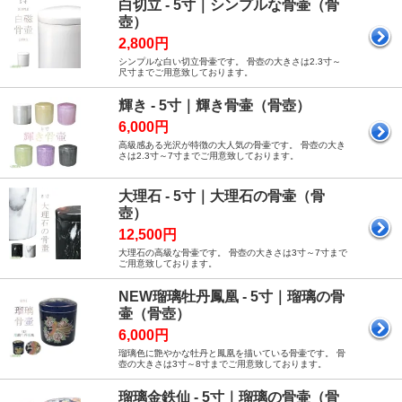
白切立 - 5寸｜シンプルな骨壷（骨
壺）
2,800円
シンプルな白い切立骨壷です。 骨壺の大きさは2.3寸～
尺寸までご用意致しております。
輝き - 5寸｜輝き骨壷（骨壺）
6,000円
高級感ある光沢が特徴の大人気の骨壷です。 骨壺の大き
さは2.3寸～7寸までご用意致しております。
大理石 - 5寸｜大理石の骨壷（骨
壺）
12,500円
大理石の高級な骨壷です。 骨壺の大きさは3寸～7寸まで
ご用意致しております。
NEW瑠璃牡丹鳳凰 - 5寸｜瑠璃の骨
壷（骨壺）
6,000円
瑠璃色に艶やかな牡丹と鳳凰を描いている骨壷です。 骨
壺の大きさは3寸～8寸までご用意致しております。
瑠璃金鉄仙 - 5寸｜瑠璃の骨壷（骨