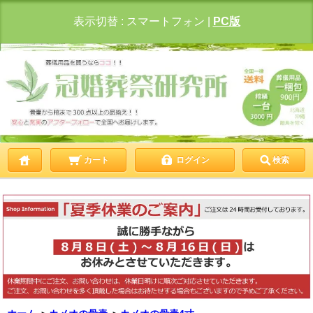
表示切替 :
スマートフォン
|
PC版
カート
ログイン
検索