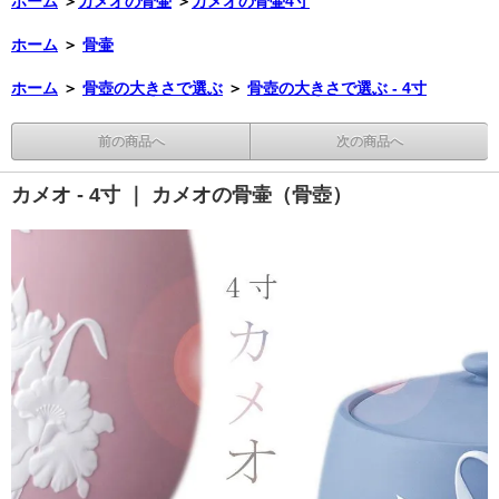
ホーム
＞
カメオの骨壷
＞
カメオの骨壷4寸
ホーム
＞
骨壷
ホーム
＞
骨壺の大きさで選ぶ
＞
骨壺の大きさで選ぶ - 4寸
前の商品へ
次の商品へ
カメオ - 4寸 ｜ カメオの骨壷（骨壺）