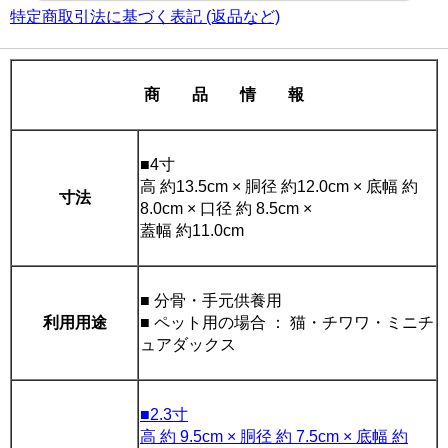
特定商取引法に基づく表記 (返品など)
商 品 情 報
■4寸
高 約13.5cm × 胴径 約12.0cm × 底幅 約
寸法
8.0cm × 口径 約 8.5cm ×
蓋幅 約11.0cm
■ 分骨・手元供養用
利用用途
■ ペット用の場合 ： 猫・チワワ・ミニチ
ュアダックス
■2.3寸
高 約 9.5cm × 胴径 約 7.5cm × 底幅 約