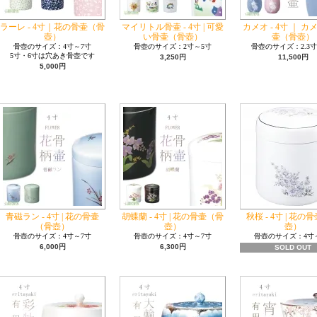
ラーレ - 4寸｜花の骨壷（骨
マイリトル骨壷 - 4寸 | 可愛
カメオ - 4寸 ｜ 
壺）
い骨壷（骨壺）
壷（骨壺）
骨壺のサイズ：4寸～7寸
骨壺のサイズ：2寸～5寸
骨壺のサイズ：2.3寸
5寸・6寸は穴あき骨壺です
3,250円
11,500円
5,000円
青磁ラン - 4寸 | 花の骨壷
胡蝶蘭 - 4寸 | 花の骨壷（骨
秋桜 - 4寸 | 花の
（骨壺）
壺）
壺）
骨壺のサイズ：4寸～7寸
骨壺のサイズ：4寸～7寸
骨壺のサイズ：4寸
6,000円
6,300円
SOLD OUT