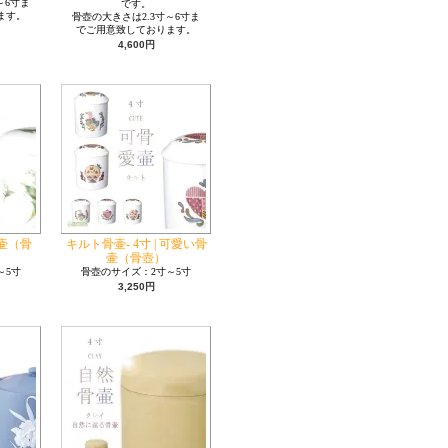
～6寸ま
です。
ます。
骨壺の大きさは2.3寸～6寸ま
でご用意致しております。
4,600円
骨壷（骨
キルト骨壷- 4寸 | 可愛い骨
壷（骨壺）
～5寸
骨壺のサイズ：2寸～5寸
3,250円