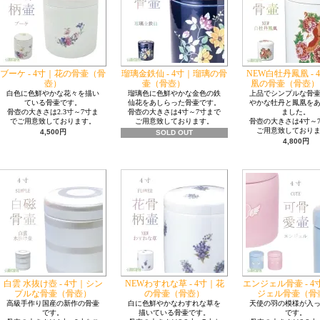
ブーケ - 4寸｜花の骨壷（骨
瑠璃金鉄仙 - 4寸｜瑠璃の骨
NEW白牡丹鳳凰 - 
壺）
壷（骨壺）
凰の骨壷（骨壺）
白色に色鮮やかな花々を描い
瑠璃色に色鮮やかな金色の鉄
上品でシンプルな骨
ている骨壷です。
仙花をあしらった骨壷です。
やかな牡丹と鳳凰を
骨壺の大きさは2.3寸～7寸ま
骨壺の大きさは4寸～7寸まで
ました。
でご用意致しております。
ご用意致しております。
骨壺の大きさは4寸～
ご用意致しており
4,500円
SOLD OUT
4,800円
白雲 水抜け壺 - 4寸｜シン
NEWわすれな草 - 4寸｜花
エンジェル骨壷 - 
プルな骨壷（骨壺）
の骨壷（骨壺）
ジェル骨壷（骨
高級手作り国産の新作の骨壷
白に色鮮やかなわすれな草を
天使の羽の模様が入
です。
描いている骨壷です。
です。