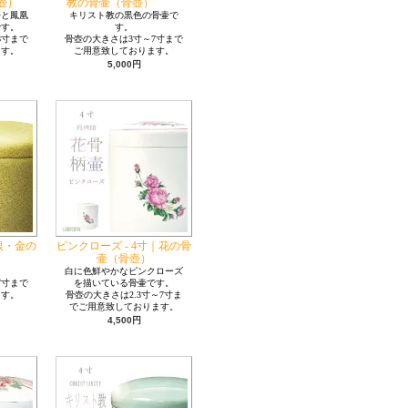
壺）
教の骨壷（骨壺）
丹と鳳凰
キリスト教の黒色の骨壷で
です。
す。
8寸まで
骨壺の大きさは3寸～7寸まで
ます。
ご用意致しております。
5,000円
・銀・金の
ピンクローズ - 4寸｜花の骨
）
壷（骨壺）
。
白に色鮮やかなピンクローズ
7寸まで
を描いている骨壷です。
ます。
骨壺の大きさは2.3寸～7寸ま
でご用意致しております。
4,500円