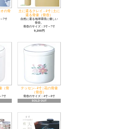
カメオの骨
土に還るクレイ - 4寸 | 土に
還る骨壷（骨壺）
～7寸
自然に還る地球環境に優しい
骨壺。
骨壺のサイズ：3寸～7寸
9,200円
骨壷（骨
テッセン- 4寸 | 花の骨壷
（骨壺）
～7寸
骨壺のサイズ：4寸～8寸
SOLD OUT