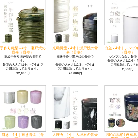
手作り織部 - 4寸｜瀬戸焼の
光釉骨壷 - 4寸｜瀬戸焼の骨
白並 - 4寸｜シン
骨壷（骨壺）
壷（骨壺）
（骨壺）
高級手作り瀬戸焼の骨壷で
高級手作り瀬戸焼の骨壷で
シンプルな白い骨壷
す。
す。
骨壺の大きさは2寸～
骨壺の大きさは4寸～7寸まで
骨壺の大きさは2.3寸～7寸ま
ご用意致しており
ご用意致しております。
でご用意致しております。
2,500円
32,000円
26,000円
輝き - 4寸｜輝き骨壷（骨
大理石 - 4寸｜大理石の骨壷
NEW瑠璃牡丹鳳凰 -