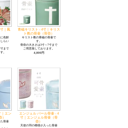
4寸｜鳳
青磁キリスト - 4寸｜キリス
ト教の骨壷（骨壺）
壷に色鮮
キリスト教の青磁の骨壷で
あしらい
す。
骨壺の大きさは3寸～7寸まで
7寸まで
ご用意致しております。
ます。
4,800円
4寸｜エン
エンジェル パール骨壷 - 4
壺）
寸｜エンジェル骨壷（骨
壺）
った骨壷
天使の羽の模様が入った骨壷