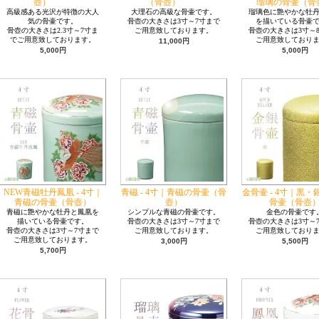
壺）
（骨壺）
瑠璃の骨壷（骨
高級感ある光沢が特徴の大人
大理石の高級な骨壷です。
瑠璃色に艶やかな牡
気の骨壷です。
骨壺の大きさは3寸～7寸まで
を描いている骨壷
骨壺の大きさは2.3寸～7寸ま
ご用意致しております。
骨壺の大きさは3寸～
でご用意致しております。
ご用意致しており
11,000円
5,000円
5,000円
NEW青磁牡丹鳳凰 - 4寸｜
青磁 - 4寸｜青磁の骨壷（骨
金骨壷 - 4寸｜黒
青磁の骨壷（骨壺）
壺）
骨壷（骨壺
青磁に艶やかな牡丹と鳳凰を
シンプルな青磁の骨壷です。
金色の骨壷です
描いている骨壷です。
骨壺の大きさは3寸～7寸まで
骨壺の大きさは3寸～
骨壺の大きさは3寸～7寸まで
ご用意致しております。
ご用意致しており
ご用意致しております。
3,000円
5,500円
5,700円