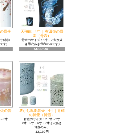
焼の骨壷
天翔龍 - 4寸｜ 有田焼の骨
壷（骨壺）
寸(水抜
骨壺のサイズ：4寸～7寸(水抜
です)
き用穴あき骨壺のみです)
SOLD OUT
九谷焼の骨
透かし鳳凰骨壷 - 4寸｜青磁
の骨壷（骨壺）
～7寸
骨壺のサイズ：2.3寸～7寸
4寸・5寸・6寸・7寸は穴あき
骨壺のみ。
12,100円