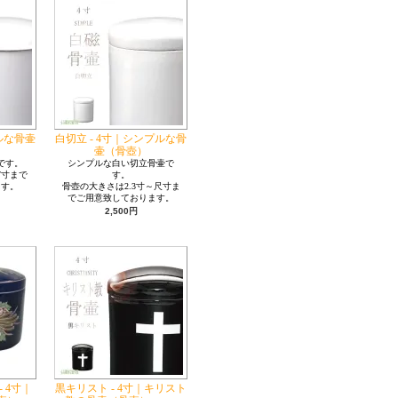
プルな骨壷
白切立 - 4寸｜シンプルな骨
壷（骨壺）
です。
シンプルな白い切立骨壷で
7寸まで
す。
ます。
骨壺の大きさは2.3寸～尺寸ま
でご用意致しております。
2,500円
 4寸｜
黒キリスト - 4寸｜キリスト