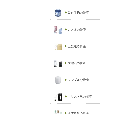
染付手描の骨壷
カメオの骨壷
土に還る骨壷
大理石の骨壷
シンプルな骨壷
キリスト教の骨壷
四季風景の骨壷