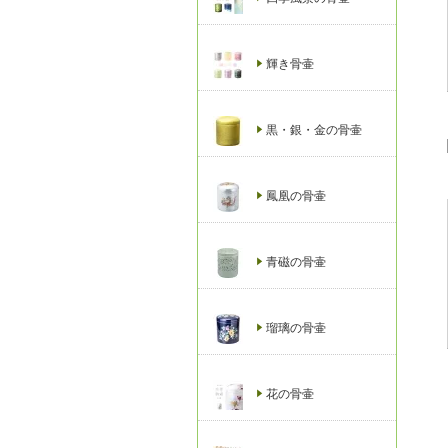
輝き骨壷
黒・銀・金の骨壷
鳳凰の骨壷
青磁の骨壷
瑠璃の骨壷
花の骨壷