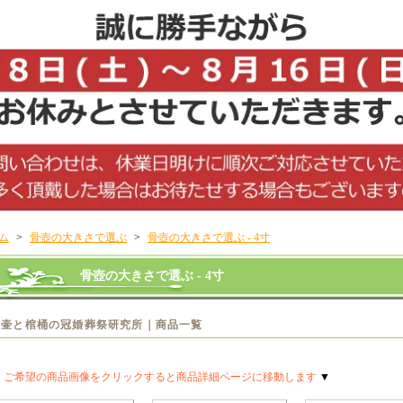
ム
>
骨壺の大きさで選ぶ
>
骨壺の大きさで選ぶ - 4寸
骨壺の大きさで選ぶ - 4寸
骨壷と棺桶の冠婚葬祭研究所｜商品一覧
▼
ご希望の商品画像をクリックすると商品詳細ページに移動します
▼