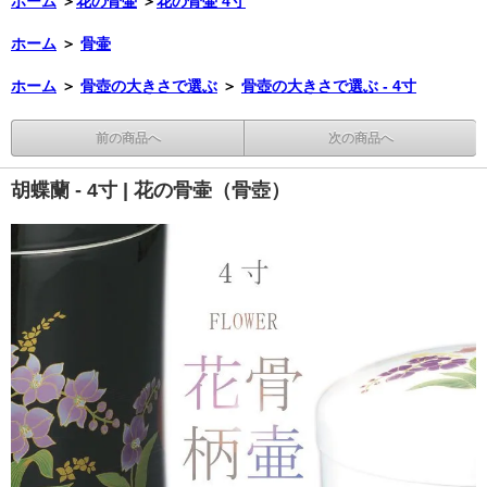
ホーム
＞
花の骨壷
＞
花の骨壷 4寸
ホーム
＞
骨壷
ホーム
＞
骨壺の大きさで選ぶ
＞
骨壺の大きさで選ぶ - 4寸
前の商品へ
次の商品へ
胡蝶蘭 - 4寸 | 花の骨壷（骨壺）