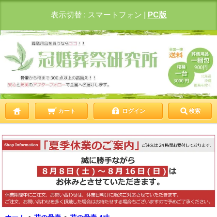
表示切替 :
スマートフォン
|
PC版
カート
ログイン
検索