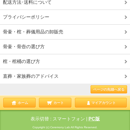
配送方法･送料について
プライバシーポリシー
骨壷・棺・葬儀用品の卸販売
骨壷・骨壺の選び方
棺・棺桶の選び方
直葬・家族葬のアドバイス
ページの先頭へ戻る
ホーム
カート
マイアカウント
表示切替 :
スマートフォン
|
PC版
Copyright (c) Ceremony Lab All Rights Reserved.