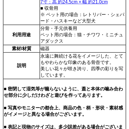
7寸：高 約24.5cm × 幅 約21.0cm
■ 収骨用
※ ペット用の場合：レトリバー・シェパ
ード・ハスキーなど大型犬
分骨・手元供養用
利用用途
ペット用の場合：猫・チワワ・ミニチュ
アダックス
素材/材質
磁器
永遠に舞続ける花をイメージした、とて
もやわらかな印象のある骨壺です。
説明
美しい花々が咲き誇り、四季の彩りを写
しています。
■ 密閉して湿気等が籠らないように、蓋と本体の噛み合わ
せ部分に少しだけわざと遊びを作ってあります。
■ 写真やモニターの都合上、商品の色・柄・形状・素材感
がイメージと異なる場合がございます。
■ 表記と現物のサイズは、多少誤差がある場合がございま