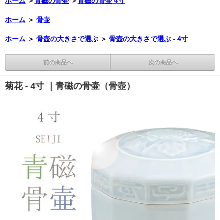
ホーム
＞
青磁の骨壷
＞
青磁の骨壷 4寸
ホーム
＞
骨壷
ホーム
＞
骨壺の大きさで選ぶ
＞
骨壺の大きさで選ぶ - 4寸
前の商品へ
次の商品へ
菊花 - 4寸 ｜青磁の骨壷（骨壺）