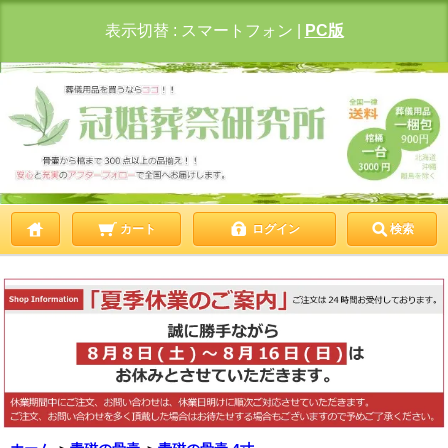
表示切替 :
スマートフォン
|
PC版
カート
ログイン
検索