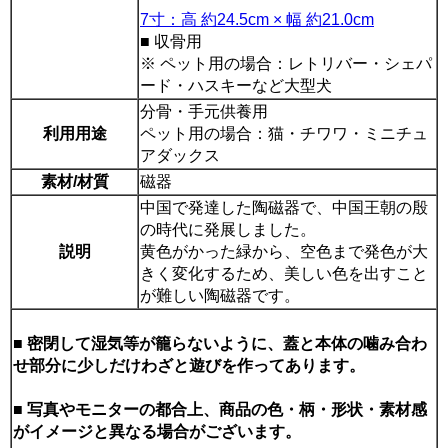
7寸：高 約24.5cm × 幅 約21.0cm
■ 収骨用
※ ペット用の場合：レトリバー・シェパ
ード・ハスキーなど大型犬
分骨・手元供養用
利用用途
ペット用の場合：猫・チワワ・ミニチュ
アダックス
素材/材質
磁器
中国で発達した陶磁器で、中国王朝の殷
の時代に発展しました。
説明
黄色がかった緑から、空色まで発色が大
きく変化するため、美しい色を出すこと
が難しい陶磁器です。
■ 密閉して湿気等が籠らないように、蓋と本体の噛み合わ
せ部分に少しだけわざと遊びを作ってあります。
■ 写真やモニターの都合上、商品の色・柄・形状・素材感
がイメージと異なる場合がございます。