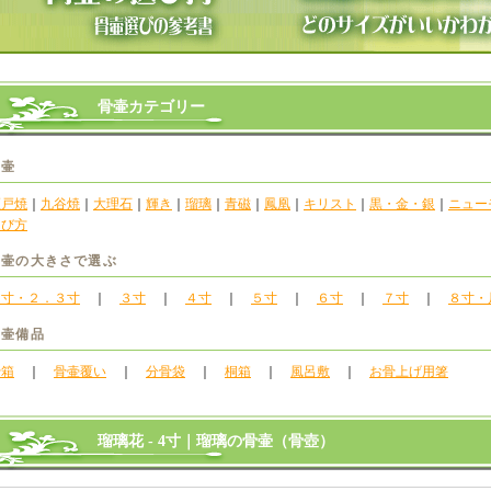
骨壷カテゴリー
骨壷
瀬戸焼
｜
九谷焼
｜
大理石
｜
輝き
｜
瑠璃
｜
青磁
｜
鳳凰
｜
キリスト
｜
黒・金・銀
｜
ニュー
選び方
骨壷の大きさで選ぶ
２寸・２．３寸
｜
３寸
｜
４寸
｜
５寸
｜
６寸
｜
７寸
｜
８寸・
骨壷備品
骨箱
｜
骨壷覆い
｜
分骨袋
｜
桐箱
｜
風呂敷
｜
お骨上げ用箸
瑠璃花 - 4寸｜瑠璃の骨壷（骨壺）