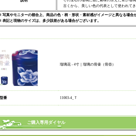
その宝石の瑠璃に似た紫味の冴えた青が瑠璃
説明
古くから、美しい色の代表として使われてき
※ 写真やモニターの都合上、商品の色・柄・形状・素材感がイメージと異なる場合
※ 表記と現物のサイズは、多少誤差がある場合がございます。
瑠璃花 - 4寸｜瑠璃の骨壷（骨壺）
 型番
11003-4_Ｔ
ご購入専用ダイヤル