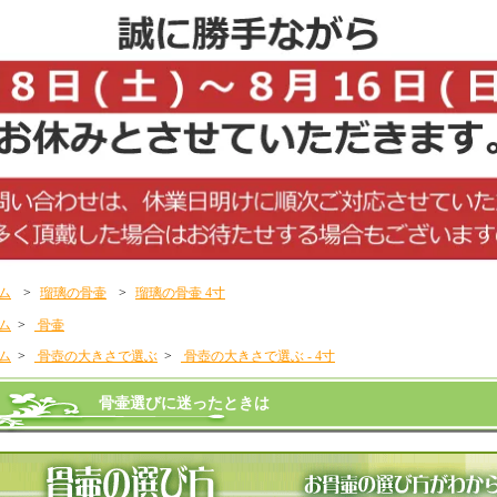
ム
>
瑠璃の骨壷
>
瑠璃の骨壷 4寸
ム
>
骨壷
ム
>
骨壺の大きさで選ぶ
>
骨壺の大きさで選ぶ - 4寸
骨壷選びに迷ったときは