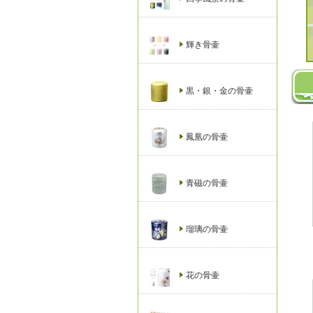
輝き骨壷
黒・銀・金の骨壷
鳳凰の骨壷
青磁の骨壷
瑠璃の骨壷
花の骨壷