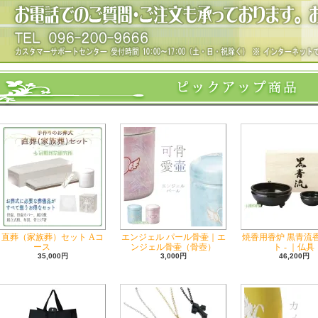
直葬（家族葬）セット Aコ
エンジェル パール骨壷｜エ
焼香用香炉 黒青流
ース
ンジェル骨壷（骨壺）
ト - ｜仏具
35,000円
3,000円
46,200円