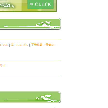
モデル
｜
花
｜
シンプル
｜
手元供養
｜
骨壷の
尺寸