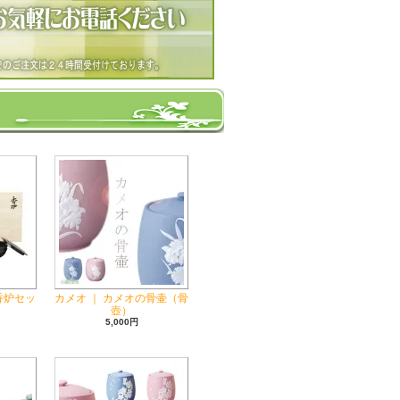
香炉セッ
カメオ ｜ カメオの骨壷（骨
壺）
5,000円