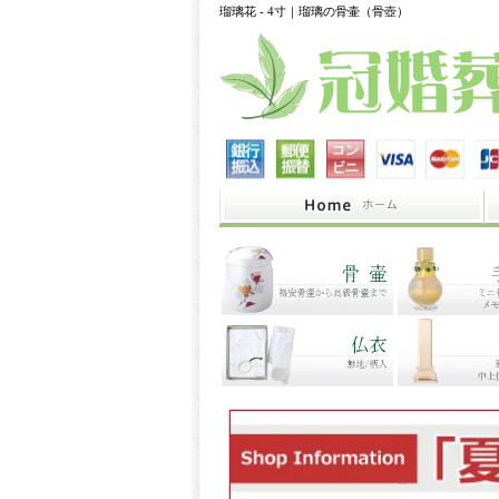
瑠璃花 - 4寸｜瑠璃の骨壷（骨壺）