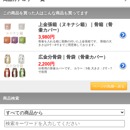
この商品を買った人はこんな商品も買ってます
上金張箱（ヌキナシ箱）｜骨箱（骨
壷カバー）
3,980円
骨壷を入れる箱に装飾の付いた上金張箱です。 骨箱の大
きさは3寸～8寸までご用意致しております。
広金分骨袋｜骨袋（骨壷カバー）
2,200円
分骨用の骨壷カバーです。 カラー：5色 大きさ：2寸～7
寸壺用
ページの先頭へ戻る
商品検索