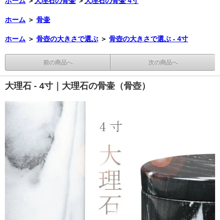
ホーム
＞
大理石の骨壷
＞
大理石の骨壷 4寸
ホーム
＞
骨壷
ホーム
＞
骨壺の大きさで選ぶ
＞
骨壺の大きさで選ぶ - 4寸
前の商品へ
次の商品へ
大理石 - 4寸｜大理石の骨壷（骨壺）