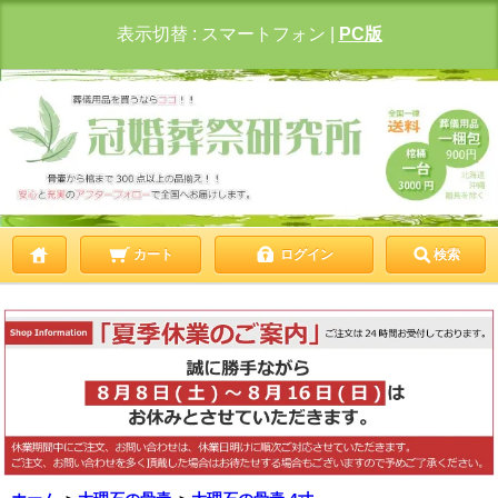
表示切替 :
スマートフォン
|
PC版
カート
ログイン
検索