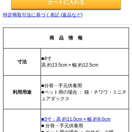
特定商取引法に基づく表記 (返品など)
商 品 情 報
■4寸
寸法
高 約13.5cm × 幅 約12.5cm
■分骨・手元供養用
利用用途
■ペット用の場合 ： 猫・チワワ・ミニチ
ュアダックス
■3寸：高 約11.0cm × 幅 約9.0cm
■ 分骨・手元供養用