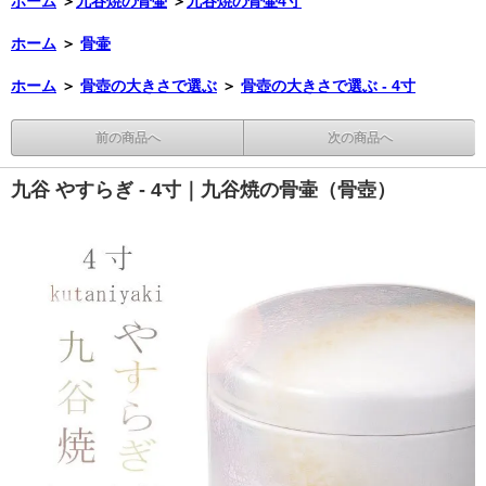
ホーム
＞
九谷焼の骨壷
＞
九谷焼の骨壷4寸
ホーム
＞
骨壷
ホーム
＞
骨壺の大きさで選ぶ
＞
骨壺の大きさで選ぶ - 4寸
前の商品へ
次の商品へ
九谷 やすらぎ - 4寸｜九谷焼の骨壷（骨壺）