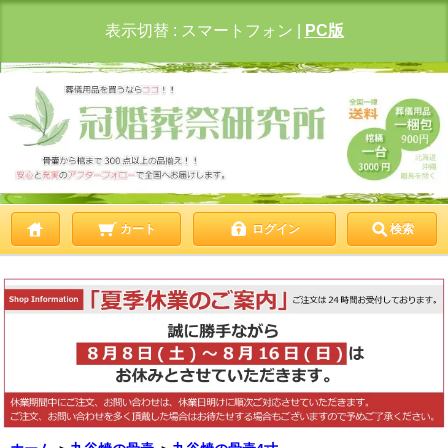
表示切替 :
スマートフォン
|
PC版
カート
ログイン
検索