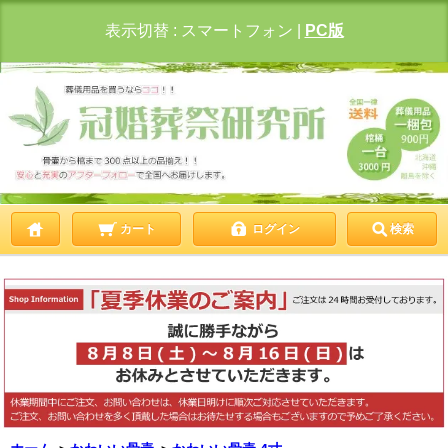
表示切替 :
スマートフォン
|
PC版
カート
ログイン
検索