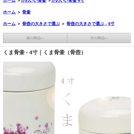
ホーム
＞
かわいい骨壷
＞
かわいい骨壷 4寸
ホーム
＞
骨壷
ホーム
＞
骨壺の大きさで選ぶ
＞
骨壺の大きさで選ぶ - 4寸
前の商品へ
次の商品へ
くま骨壷 - 4寸｜くま骨壷（骨壺）